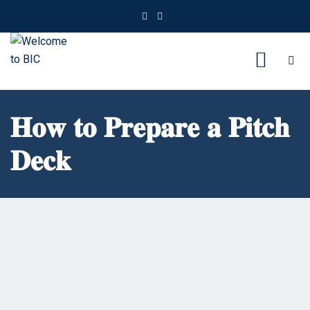
𝐇𝐨𝐰 𝐭𝐨 𝐏𝐫𝐞𝐩𝐚𝐫𝐞 𝐚 𝐏𝐢𝐭𝐜𝐡
𝐃𝐞𝐜𝐤